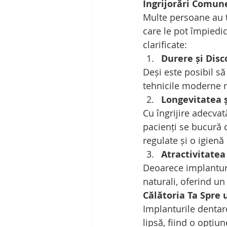
Îngrijorări Comune
Multe persoane au t
care le pot împiedi
clarificate:
Durere și Disc
Deși este posibil să
tehnicile moderne r
Longevitatea ș
Cu îngrijire adecvat
pacienți se bucură 
regulate și o igienă
Atractivitatea
Deoarece implanturil
naturali, oferind u
Călătoria Ta Spre 
Implanturile dentare
lipsă, fiind o opți