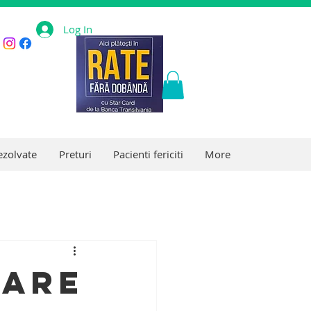
Log In
ezolvate
Preturi
Pacienti fericiti
More
tare