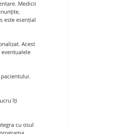
entare. Medicii 
nunțite, 
s este esențial 
nalizat. Acest 
 eventualele 
 pacientului. 
cru îți 
ntegra cu osul 
 programa 