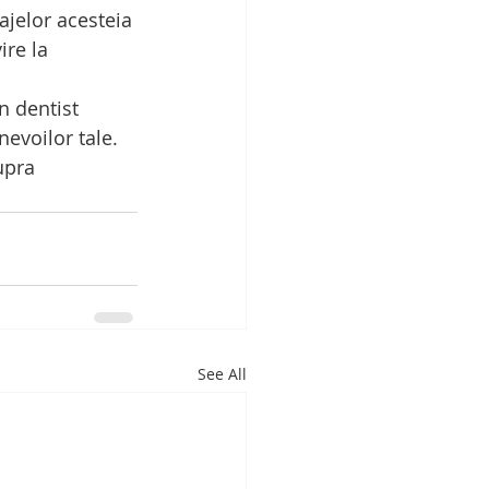
ajelor acesteia 
re la 
n dentist 
evoilor tale. 
upra 
See All