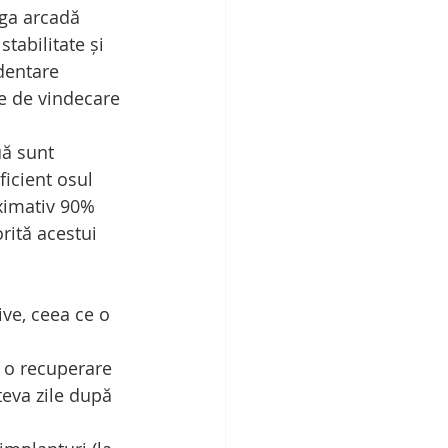
aga arcadă 
tabilitate și 
dentare 
de de vindecare 
uă sunt 
ficient osul 
ximativ 90% 
rită acestui 
ve, ceea ce o 
 o recuperare 
teva zile după 