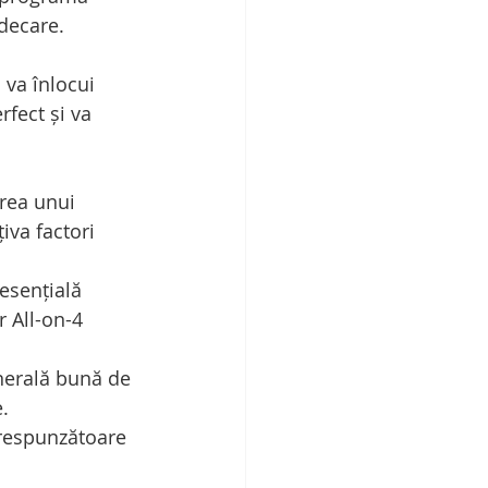
ndecare.
 va înlocui 
rfect și va 
rea unui 
iva factori 
esențială 
 All-on-4 
enerală bună de 
.
orespunzătoare 