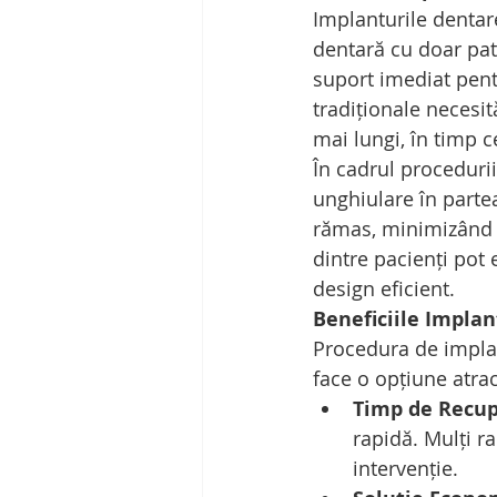
Implanturile dentar
dentară cu doar patr
suport imediat pent
tradiționale necesi
mai lungi, în timp c
În cadrul procedurii
unghiulare în partea
rămas, minimizând n
dintre pacienți pot
design eficient.
Beneficiile Implan
Procedura de implan
face o opțiune atrac
Timp de Recup
rapidă. Mulți ra
intervenție.