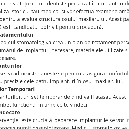
 consultație cu un dentist specializat în implanturi d
liza istoricul tău medical și vor efectua examene amă
 pentru a evalua structura osului maxilarului. Acest pa
ă ești candidatul potrivit pentru procedură.
Tratamentului
medicul stomatolog va crea un plan de tratament perso
mărul de implanturi necesare, materialele utilizate și
cesare.
anturilor
, se va administra anestezie pentru a asigura confortul
u precizie cele patru implanturi în osul maxilarului.
ilor Temporari
turilor, un set temporar de dinți va fi atașat. Acest lu
mbet funcțional în timp ce te vindeci.
indecare
rvenției este crucială, deoarece implanturile se vor i
n proces numit osseointegrare. Medicul stomatolog va