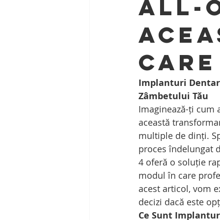
All-
Acea
Care
Implanturi Dentare
Zâmbetului Tău
Imaginează-ți cum ar
această transformare
multiple de dinți. S
proces îndelungat de
4 oferă o soluție r
modul în care profes
acest articol, vom e
decizi dacă este opț
Ce Sunt Implantur