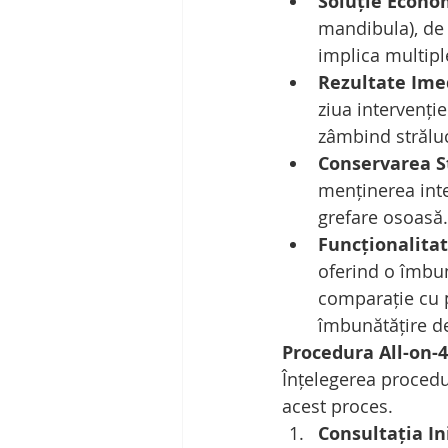
Soluție Econo
mandibula), de 
implica multiple
Rezultate Ime
ziua intervenție
zâmbind străluc
Conservarea S
menținerea inte
grefare osoasă.
Funcționalita
oferind o îmbun
comparație cu p
îmbunătățire d
Procedura All-on-4
Înțelegerea procedur
acest proces.
Consultația In