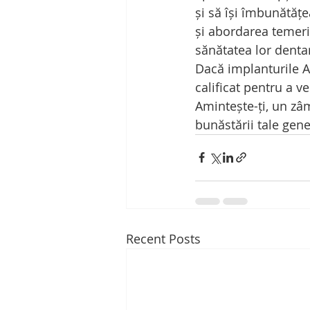
și să își îmbunătățe
și abordarea temeril
sănătatea lor denta
Dacă implanturile Al
calificat pentru a v
Amintește-ți, un zâ
bunăstării tale gener
Recent Posts