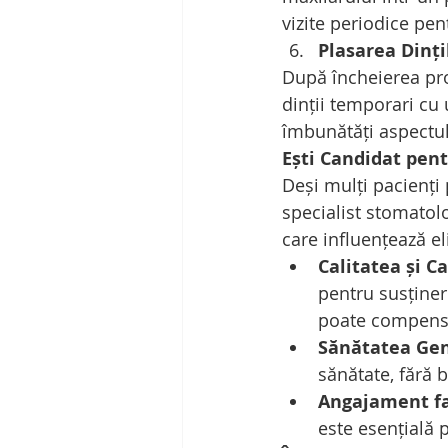
vizite periodice pen
Plasarea Dinț
După încheierea proc
dinții temporari cu 
îmbunătăți aspectul
Ești Candidat pent
Deși mulți pacienți 
specialist stomatolo
care influențează eli
Calitatea și C
pentru susținer
poate compensa
Sănătatea Ge
sănătate, fără 
Angajament fa
este esențială 