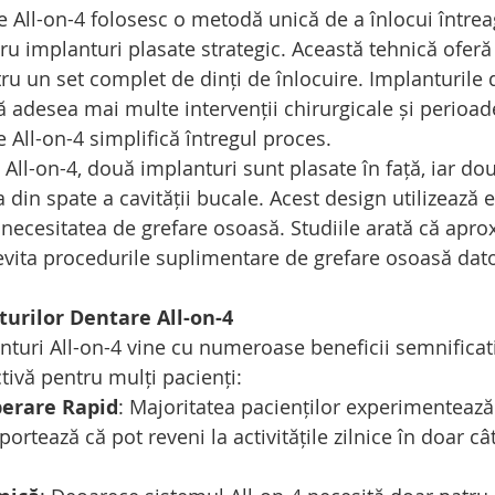
e All-on-4 folosesc o metodă unică de a înlocui între
u implanturi plasate strategic. Această tehnică oferă s
ru un set complet de dinți de înlocuire. Implanturile 
tă adesea mai multe intervenții chirurgicale și perioa
e All-on-4 simplifică întregul proces.
 All-on-4, două implanturi sunt plasate în față, iar do
 din spate a cavității bucale. Acest design utilizează e
ecesitatea de grefare osoasă. Studiile arată că apro
 evita procedurile suplimentare de grefare osoasă dato
turilor Dentare All-on-4
turi All-on-4 vine cu numeroase beneficii semnificati
tivă pentru mulți pacienți:
erare Rapid
: Majoritatea pacienților experimentează
portează că pot reveni la activitățile zilnice în doar câ