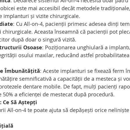
mică
: Deoarece sistemul All-on-4 necesită doar patru 
obicei este mai accesibil decât metodele tradiționale,
 implanturi și vizite chirurgicale.
diate
: Cu All-on-4, pacienții primesc adesea dinți tem
i chirurgicale. Aceasta înseamnă că pacienții pot pleca
itor după doar o singură vizită.
tructurii Osoase
: Poziționarea unghiulară a implantur
grității osului maxilar, reducând astfel probabilitatea
te Îmbunătățită
: Aceste implanturi se fixează ferm în
ătățire semnificativă a capacității de a mesteca și vor
rotezele dentare mobile. De fapt, mulți pacienți rapo
e 50% a eficienței de mestecat după procedură.
: Ce Să Aștepți
ii All-on-4 te poate ajuta să depășești orice neliniște
ițială