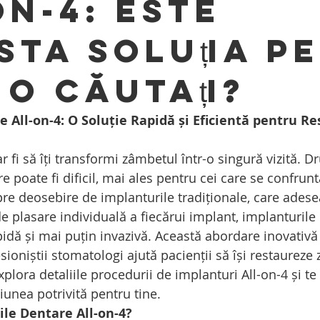
on-4: Este
sta Soluția pe
 o Căutați?
 All-on-4: O Soluție Rapidă și Eficientă pentru Re
 fi să îți transformi zâmbetul într-o singură vizită. D
 poate fi dificil, mai ales pentru cei care se confrunt
pre deosebire de implanturile tradiționale, care adese
 plasare individuală a fiecărui implant, implanturile 
apidă și mai puțin invazivă. Această abordare inovativ
ioniștii stomatologi ajută pacienții să își restaureze 
xplora detaliile procedurii de implanturi All-on-4 și te
iunea potrivită pentru tine.
ile Dentare All-on-4?