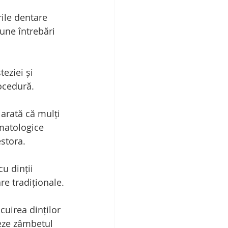
ile dentare 
une întrebări 
eziei și 
ocedură.
 arată că mulți 
matologice 
estora.
u dinții 
re tradiționale.
cuirea dinților 
neze zâmbetul 