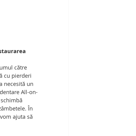
staurarea 
rumul către 
ă cu pierderi 
a necesită un 
dentare All-on-
ă schimbă 
zâmbetele. În 
 vom ajuta să 