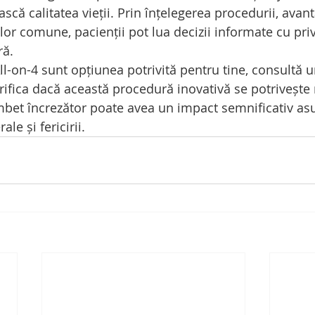
ască calitatea vieții. Prin înțelegerea procedurii, avant
or comune, pacienții pot lua decizii informate cu privi
ră.
l-on-4 sunt opțiunea potrivită pentru tine, consultă u
erifica dacă această procedură inovativă se potrivește n
mbet încrezător poate avea un impact semnificativ as
ale și fericirii.