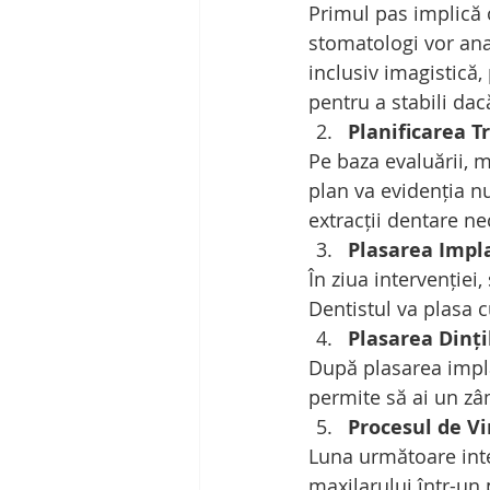
Primul pas implică o
stomatologi vor ana
inclusiv imagistică,
pentru a stabili dac
Planificarea 
Pe baza evaluării, 
plan va evidenția nu
extracții dentare ne
Plasarea Impl
În ziua intervenției
Dentistul va plasa c
Plasarea Dinț
După plasarea implan
permite să ai un zâ
Procesul de V
Luna următoare inte
maxilarului într-u