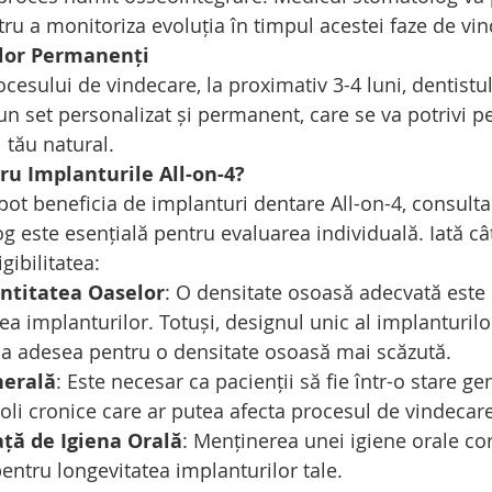
tru a monitoriza evoluția în timpul acestei faze de vi
ilor Permanenți
esului de vindecare, la proximativ 3-4 luni, dentistul
un set personalizat și permanent, care se va potrivi pe
 tău natural.
ru Implanturile All-on-4?
pot beneficia de implanturi dentare All-on-4, consulta
g este esențială pentru evaluarea individuală. Iată câț
gibilitatea:
antitatea Oaselor
: O densitate osoasă adecvată este 
ea implanturilor. Totuși, designul unic al implanturilor
 adesea pentru o densitate osoasă mai scăzută.
nerală
: Este necesar ca pacienții să fie într-o stare g
boli cronice care ar putea afecta procesul de vindecare
ță de Igiena Orală
: Menținerea unei igiene orale c
pentru longevitatea implanturilor tale.