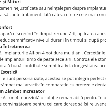
 și Mituri
emeri nejustificate sau neînțelegeri despre implantur
ca să caute tratament. Iată câteva dintre cele mai com
onfort
 apară disconfort în timpul recuperării, aplicarea anest
educ semnificativ nivelul durerii în timpul și după pr
i Întreținerea
ă, implanturile All-on-4 pot dura mulți ani. Cercetările
de implanturi timp de peste zece ani. Controalele sto
 orală bună contribuie semnificativ la longevitatea ac
 Estetică
e sunt personalizate, acestea se pot integra perfect c
n zâmbet mai atractiv în comparație cu protezele denta
un Zâmbet Increzator 
 All-on-4 reprezintă o soluție remarcabilă pentru înlo
une convingătoare pentru cei care doresc să își rejuve