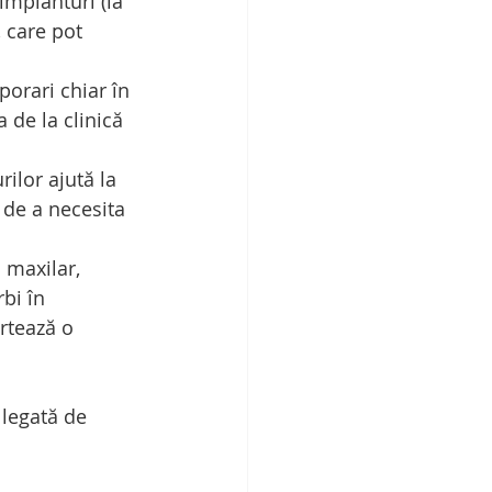
implanturi (la 
 care pot 
porari chiar în 
 de la clinică 
ilor ajută la 
 de a necesita 
 maxilar, 
bi în 
rtează o 
 legată de 