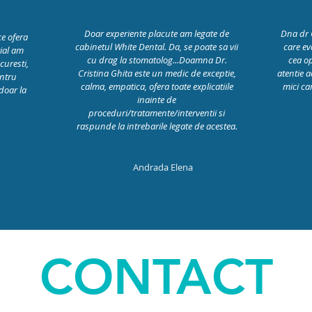
Doar experiente placute am legate de
Dna dr C
e ofera
cabinetul White Dental. Da, se poate sa vii
care ev
tial am
cu drag la stomatolog...Doamna Dr.
cea o
uresti,
Cristina Ghita este un medic de exceptie,
atentie ac
entru
calma, empatica, ofera toate explicatiile
mici ca
doar la
inainte de
proceduri/tratamente/interventii si
raspunde la intrebarile legate de acestea.
Andrada Elena
CONTACT