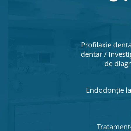
Profilaxie dent
dentar / Investig
de diagn
Endodonție l
Tratamente