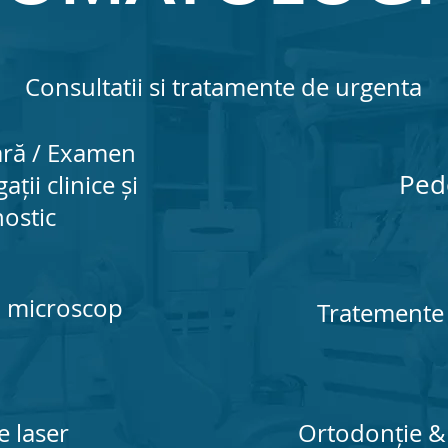
Consultatii si tratamente de urgenta
ară
/ Examen
Ped
ații clinice și
ostic
a microscop
Tratemente 
 laser
Ortodonție
& 