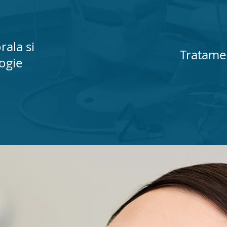
rala si
Tratamen
logie