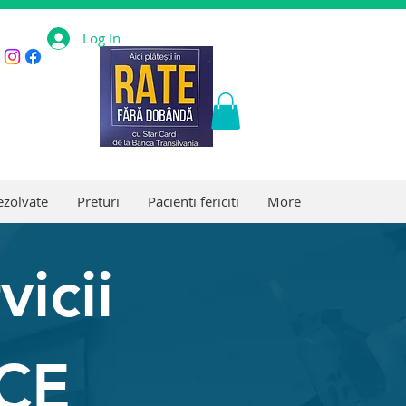
Log In
ezolvate
Preturi
Pacienti fericiti
More
icii
CE