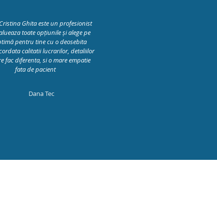
ristina Ghita este un profesionist
alueaza toate opțiunile și alege pe
ptimă pentru tine cu o deosebita
ordata calitatii lucrarilor, detaliilor
re fac diferenta, si o mare empatie
fata de pacient
Dana Tec