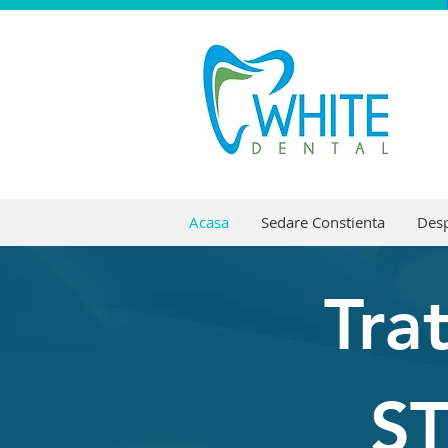
Acasa
Sedare Constienta
Desp
Tra
S