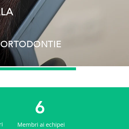
LA
ORTODONTIE
6
ri
Membri ai echipei