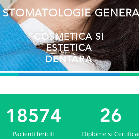
STOMATOLOGIE GENERA
COSMETICA SI
I
ESTETICA
DENTARA
26
18574
Pacienti fericiti
Diplome si Certifica