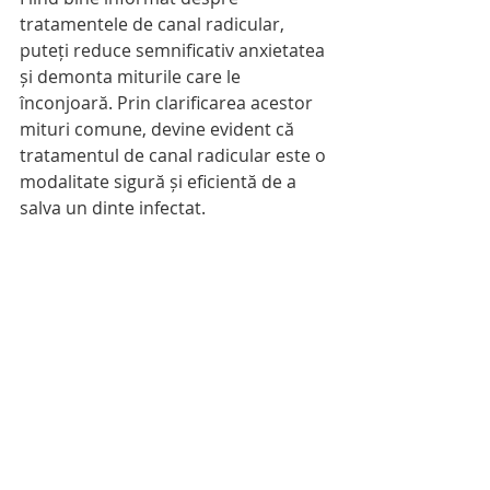
tratamentele de canal radicular, 
puteți reduce semnificativ anxietatea 
și demonta miturile care le 
înconjoară. Prin clarificarea acestor 
mituri comune, devine evident că 
tratamentul de canal radicular este o 
modalitate sigură și eficientă de a 
salva un dinte infectat.
Înțelegerea adevărului despre 
tratamentele de canal radicular îi 
ajută pe indivizi să ia decizii 
informate cu privire la sănătatea lor 
dentară. Dacă dumneavoastră sau 
cineva pe care îl cunoașteți se 
confruntă cu dureri dentare sau are 
întrebări despre sănătatea dentară, 
consultarea unui profesionist 
stomatolog este un pas esențial.