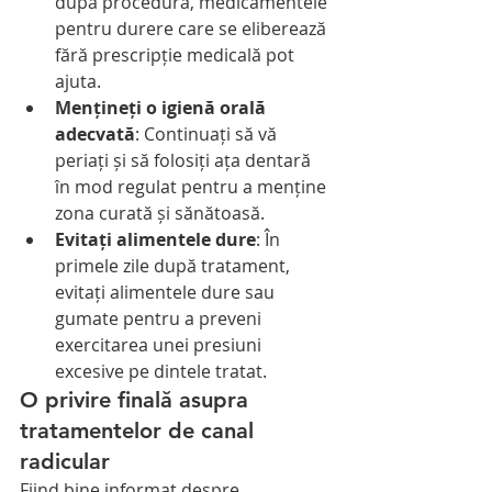
după procedură, medicamentele 
pentru durere care se eliberează 
fără prescripție medicală pot 
ajuta.
Mențineți o igienă orală 
adecvată
: Continuați să vă 
periați și să folosiți ața dentară 
în mod regulat pentru a menține 
zona curată și sănătoasă.
Evitați alimentele dure
: În 
primele zile după tratament, 
evitați alimentele dure sau 
gumate pentru a preveni 
exercitarea unei presiuni 
excesive pe dintele tratat.
O privire finală asupra 
tratamentelor de canal 
radicular
Fiind bine informat despre 