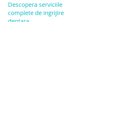
Descopera serviciile
complete de ingrijire
dentara
profesionala:consultatii
personalizate, air-flow si
detatraj pentru o sanatate
orala indelungata.