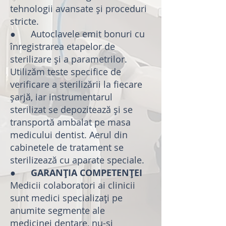
tehnologii avansate și proceduri
stricte.
● Autoclavele emit bonuri cu
înregistrarea etapelor de
sterilizare și a parametrilor.
Utilizăm teste specifice de
verificare a sterilizării la fiecare
șarjă, iar instrumentarul
sterilizat se depozitează și se
transportă ambalat pe masa
medicului dentist. Aerul din
cabinetele de tratament se
sterilizează cu aparate speciale.
●
GARANȚIA COMPETENȚEI
Medicii colaboratori ai clinicii
sunt medici specializați pe
anumite segmente ale
medicinei dentare, nu-și