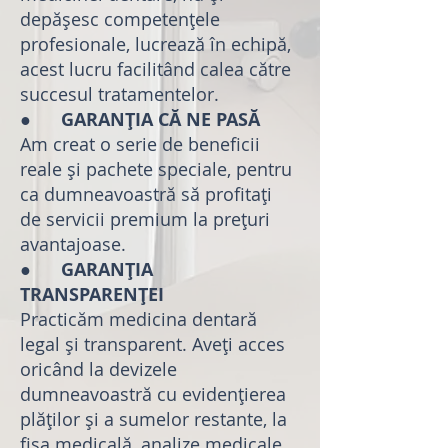
depășesc competențele
profesionale, lucrează în echipă,
acest lucru facilitând calea către
succesul tratamentelor.
●
GARANȚIA CĂ NE PASĂ
Am creat o serie de beneficii
reale și pachete speciale, pentru
ca dumneavoastră să profitați
de servicii premium la prețuri
avantajoase.
●
GARANȚIA
TRANSPARENȚEI
Practicăm medicina dentară
legal și transparent. Aveți acces
oricând la devizele
dumneavoastră cu evidențierea
plăților și a sumelor restante, la
fișa medicală, analize medicale,