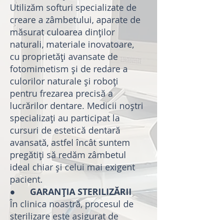
Utilizăm softuri specializate de
creare a zâmbetului, aparate de
măsurat culoarea dinților
naturali, materiale inovatoare,
cu proprietăți avansate de
fotomimetism și de redare a
culorilor naturale și roboți
pentru frezarea precisă a
lucrărilor dentare. Medicii noștri
specializați au participat la
cursuri de estetică dentară
avansată, astfel încât suntem
pregătiți să redăm zâmbetul
ideal chiar și celui mai exigent
pacient.
●
GARANȚIA STERILIZĂRII
În clinica noastră, procesul de
sterilizare este asigurat de