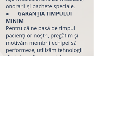
onorarii și pachete speciale.
●
GARANȚIA TIMPULUI
MINIM
Pentru că ne pasă de timpul
pacienților noștri, pregătim și
motivăm membrii echipei să
performeze, utilizăm tehnologii
digitale, softuri specializate,
pentru fluidizarea circuitului
informațional și încheiem
contracte de colaborare doar cu
furnizori de încredere, pentru a
obține cele mai bune rezultate
într-un timp scurt.