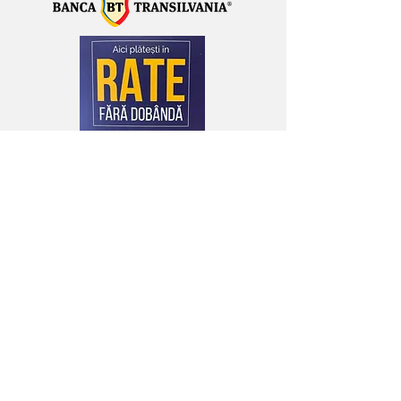
Accept
Politica de confidențialitate de
prelucrare a datelor cu caracter personal.
Accept
Termenii si conditiile